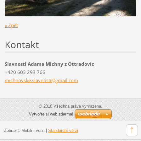
« Zpět
Kontakt
Slavnosti Adama Michny z Ottradovic
+420 603 293 766
michnovs
ke.slavn
osti@gma
il.com
© 2010 Všechna práva vyhrazena.
Vytvořte si web zdarma!
Zobrazit:
Mobilní verzi
|
Standardní verzi