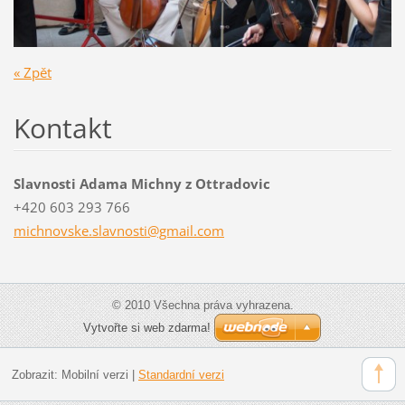
« Zpět
Kontakt
Slavnosti Adama Michny z Ottradovic
+420 603 293 766
michnovs
ke.slavn
osti@gma
il.com
© 2010 Všechna práva vyhrazena.
Vytvořte si web zdarma!
Zobrazit:
Mobilní verzi
|
Standardní verzi