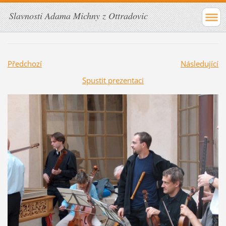
Slavnosti Adama Michny z Ottradovic
Předchozí
Následující
Spustit prezentaci