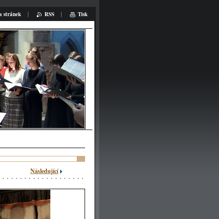
 stránek
RSS
Tisk
at:
Následující