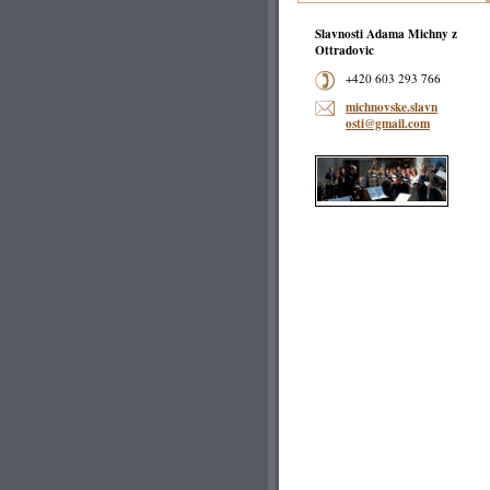
Slavnosti Adama Michny z
Ottradovic
+420 603 293 766
michnovs
ke.slavn
osti@gma
il.com