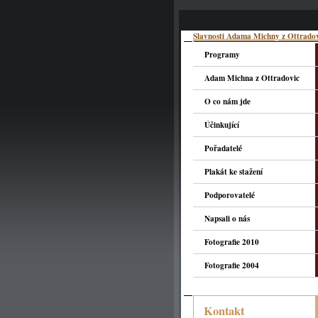
Slavnosti Adama Michny z Ottrado
Programy
Adam Michna z Ottradovic
O co nám jde
Účinkující
Pořadatelé
Plakát ke stažení
Podporovatelé
Napsali o nás
Fotografie 2010
Fotografie 2004
Kontakt