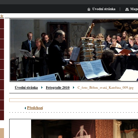
Úvodní stránka
Mapa
vic
Hled
Úvodní stránka
Fotografie 2010
C_foto_Böhm_svatá_Kateřina_009.jpg
Předchozí