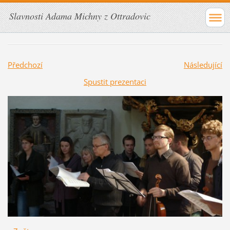
Slavnosti Adama Michny z Ottradovic
Předchozí
Následující
Spustit prezentaci