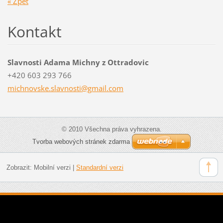
« Zpět
Kontakt
Slavnosti Adama Michny z Ottradovic
+420 603 293 766
michnovs
ke.slavn
osti@gma
il.com
© 2010 Všechna práva vyhrazena.
Tvorba webových stránek zdarma
Zobrazit:
Mobilní verzi
|
Standardní verzi