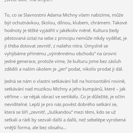
To, co se Slavnostmi Adama Michny všem nabízíme, může
být ochutnávkou, školou, dílnou, klubem, chrámem. Takové
hodnoty je těžké vyjádřit v jakékoliv měně. Kultura (tedy
pěstovaná úcta) na sebe z principu nemůže nikdy vydělat, je
ji třeba dotovat zevnitř, z našeho nitra. Úmyslně se
vyhýbáme přímému „výměnnému obchodu“ na úrovni
jedné generace, protože víme, že kulturu jsme bez zásluh
zdědili a naším úkolem je „jen“ podat, nikoliv prodat ji dál.
Jedná se nám o vlastní setkávání lidí na horisontální rovině,
setkávání nad muzikou Michny a jeho kumpánů, které – jak
věříme – se nějak obrací ve
vertikálu
. Co je důležité, je očím
neviditelné.
Lepší je pro nás pověst dobrého setkání se,
která se šíří „zevnitř, „šuškandou“ mezi těmi, kdo se už
setkali a rádi by sezvali další a další, než sebelépe vyrobená
vnější forma, ale bez obsahu...