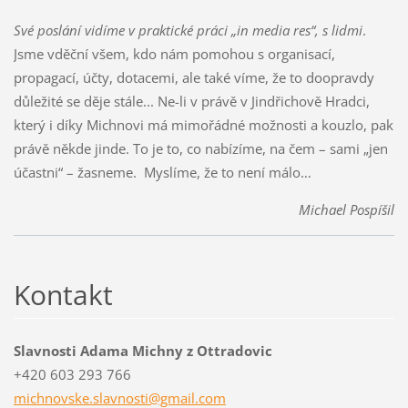
Své poslání vidíme v praktické práci „in media res“, s lidmi
.
Jsme vděční všem, kdo nám pomohou s organisací,
propagací, účty, dotacemi, ale také víme, že to doopravdy
důležité se děje stále... Ne-li v právě v Jindřichově Hradci,
který i díky Michnovi má mimořádné možnosti a kouzlo, pak
právě někde jinde. To je to, co nabízíme, na čem – sami „jen
účastni“ – žasneme. Myslíme, že to není málo…
Michael Pospíšil
Kontakt
Slavnosti Adama Michny z Ottradovic
+420 603 293 766
michnovs
ke.slavn
osti@gma
il.com