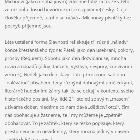
Michnovi (jako mnoha jiným) vděčíme totiž za to, že v této
zemi spolu dosud hovoříme (a také zpíváme) česky. Co je
člověku příjemné, u toho setrvává a Michnovy písničky bez
pochyb příjemné jsou.
Léta ustálená forma Slavností reflektuje tři různé „nálady“
konce křesťanského týdne: Pátek jako den usebrání, pokory,
prosby (Requiem), Sobotu jako den dozvídání se, mnoha
rovin a nápadů (dílny, tančení, výstava, nešpory, convivium-
večírek), Neděli jako den slávy. Tuto přirozenou šablonu
„naléváme“ obsahem, tedy různými dobovými uměleckými,
literárně hudebními žánry tak, že se ocitají v kontextu svého
historického poslání. My, lidé 21. století se svým „masem“
užíváme dober, hledáme co nám dává „dědictví otců“, čím
nás obohacuje a žasneme, že i my můžeme je „zpětně“
obohacovat. To je zážitek, který se těžko popisuje, který
přesto není očím neviditelný, který možná jediný v našem
„světě dole“ má smysl…