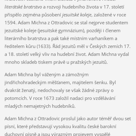
literátské bratrstvo
a rozvoji hudebního života v 17. století
přispělo zejména působení
jesuitské koleje
, založené v roce
1594. Adam Michna z Ottradovic se stal nejprve studentem
jezuitské koleje (jesuitské gymnázium), později i členem
literárního bratrstva a pak také místním varhaníkem a
ředitelem kůru (1633). Řád jezuitů měl v Českých zemích 17.
a 18. století velký vliv na hudební život. Adam Michna vydal
mnoho skladeb tiskem právě u pražských jezuitů.
Adam Michna byl váženým a zámožným
jindřichohradeckým měšťanem, majitelem šenku. Byl
dvakrát ženatý, nedochovaly se však žádné zprávy o
potomcích. V roce 1673 založil nadaci pro vzdělávání
mladých nemajetných hudebníků.
Adam Michna z Ottradovic proslul jako autor téměř dvou set
písní, které představují vysokou kvalitu české barokní
duchovní písně a jsou výrazným projevem vyspělé