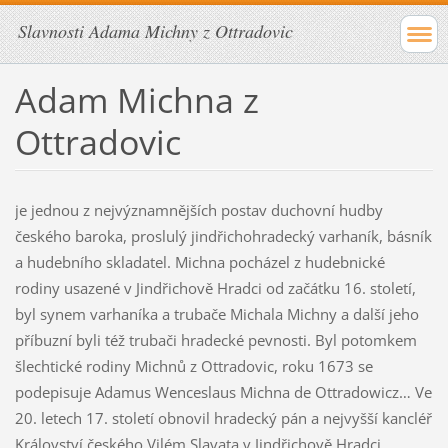
Slavnosti Adama Michny z Ottradovic
Adam Michna z
Ottradovic
je jednou z nejvýznamnějších postav duchovní hudby
českého baroka, proslulý jindřichohradecký varhaník, básník
a hudebního skladatel. Michna pocházel z hudebnické
rodiny usazené v Jindřichově Hradci od začátku 16. století,
byl synem varhaníka a trubače Michala Michny a další jeho
příbuzní byli též trubači hradecké pevnosti. Byl potomkem
šlechtické rodiny Michnů z Ottradovic, roku 1673 se
podepisuje Adamus Wenceslaus Michna de Ottradowicz… Ve
20. letech 17. století obnovil hradecký pán a nejvyšší kancléř
Království českého Vilém Slavata v Jindřichově Hradci