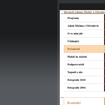
Slavnosti Adama Michny z Ottrado
Programy
Adam Michna z Ottradovic
O co nám jde
Účinkující
Pořadatelé
Plakát ke stažení
Podporovatelé
Napsali o nás
Fotografie 2010
Fotografie 2004
Kontakt