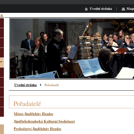
Úvodní stránka
Mapa
vic
Hled
Úvodní stránka
Pořadatelé
Pořadatelé
Město Jindřichův Hradec
Jindřichohradecká Kulturní Společnost
Proboštství Jindřichův Hradec