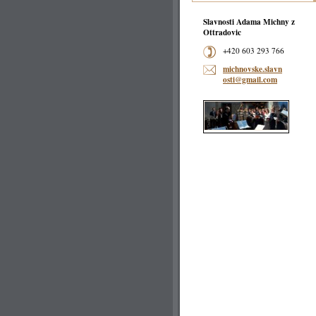
Slavnosti Adama Michny z
Ottradovic
+420 603 293 766
michnovs
ke.slavn
osti@gma
il.com