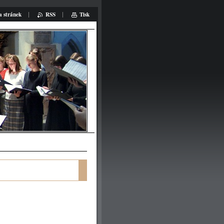
 stránek
RSS
Tisk
at: