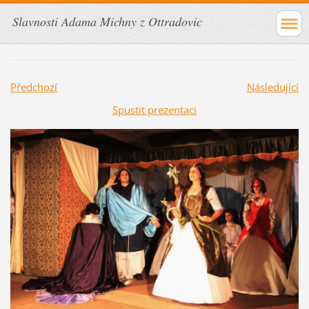
Slavnosti Adama Michny z Ottradovic
Předchozí
Následující
Spustit prezentaci