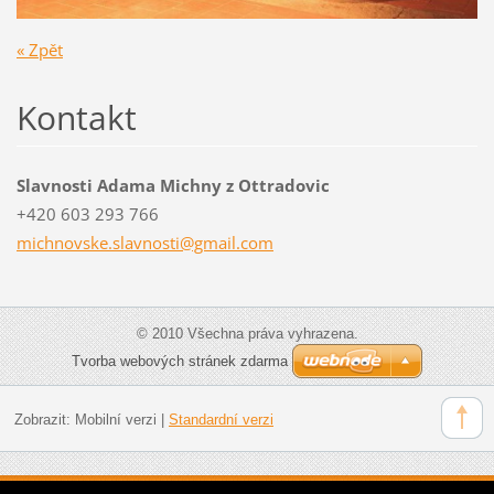
« Zpět
Kontakt
Slavnosti Adama Michny z Ottradovic
+420 603 293 766
michnovs
ke.slavn
osti@gma
il.com
© 2010 Všechna práva vyhrazena.
Tvorba webových stránek zdarma
Zobrazit:
Mobilní verzi
|
Standardní verzi